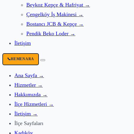
Beykoz
Kepçe & Hafriyat
→
Çengelköy
İş Makinesi
→
Bostancı
JCB & Kepçe
→
Pendik
Beko Loder
→
İletişim
📞
HEMEN
ARA
Ana Sayfa
→
Hizmetler
→
Hakkımızda
→
İlçe Hizmetleri
→
İletişim
→
İlçe Sayfaları
Kadıköy