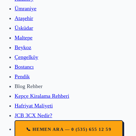
Ümraniye
Ataşehir
Üsküdar
Maltepe
Beykoz
Çengelköy
Bostancı
Pendik
Blog Rehber
Kepçe Kiralama Rehberi
Hafriyat Maliyeti
JCB 3CX Nedir?
📞 HEMEN ARA — 0 (535) 655 12 59