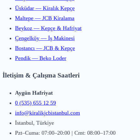
Üsküdar — Kiralık Kepçe
Maltepe — JCB Kiralama
Beykoz — Kepçe & Hafriyat
Çengelköy — İş Makinesi
Bostancı — JCB & Kepçe
Pendik — Beko Loder
İletişim & Çalışma Saatleri
Aygün Hafriyat
0 (535) 655 12 59
info@kiralikjcbistanbul.com
İstanbul, Türkiye
Pzt–Cuma: 07:00–20:00 | Cmt: 08:00–17:00