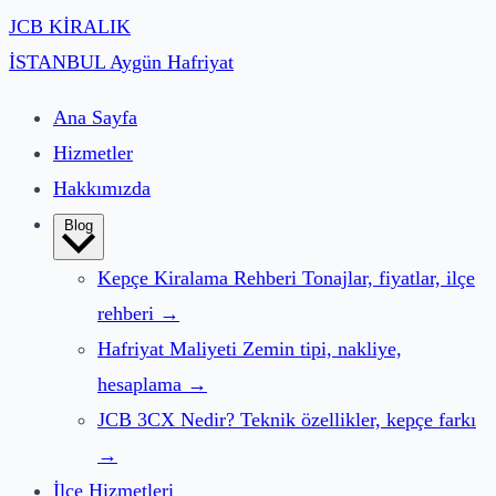
JCB
KİRALIK
İSTANBUL
Aygün Hafriyat
Ana Sayfa
Hizmetler
Hakkımızda
Blog
Kepçe Kiralama Rehberi
Tonajlar, fiyatlar, ilçe
rehberi
→
Hafriyat Maliyeti
Zemin tipi, nakliye,
hesaplama
→
JCB 3CX Nedir?
Teknik özellikler, kepçe farkı
→
İlçe Hizmetleri