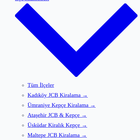
Tüm İlçeler
Kadıköy
JCB Kiralama
→
Ümraniye
Kepçe Kiralama
→
Ataşehir
JCB & Kepçe
→
Üsküdar
Kiralık Kepçe
→
Maltepe
JCB Kiralama
→