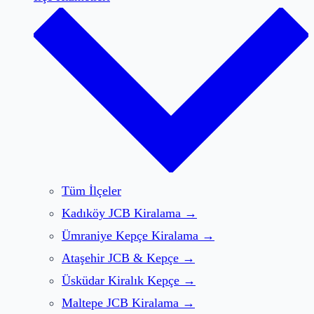
Tüm İlçeler
Kadıköy
JCB Kiralama
→
Ümraniye
Kepçe Kiralama
→
Ataşehir
JCB & Kepçe
→
Üsküdar
Kiralık Kepçe
→
Maltepe
JCB Kiralama
→