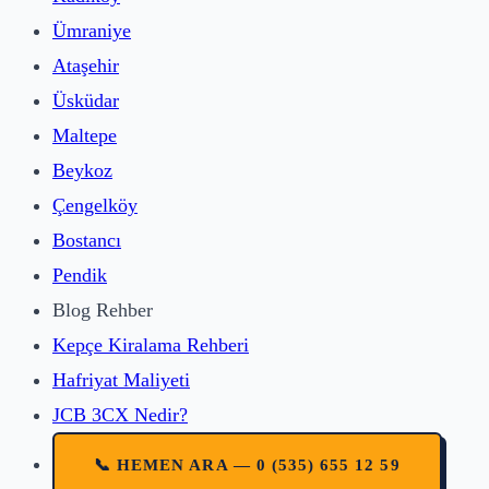
Ümraniye
Ataşehir
Üsküdar
Maltepe
Beykoz
Çengelköy
Bostancı
Pendik
Blog Rehber
Kepçe Kiralama Rehberi
Hafriyat Maliyeti
JCB 3CX Nedir?
📞 HEMEN ARA — 0 (535) 655 12 59