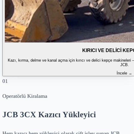
KIRICI VE DELİCİ KE
Kazı, kırma, delme ve kanal açma için kırıcı ve delici kepçe makineleri — 
JCB.
İncele →
01
Operatörlü Kiralama
JCB 3CX Kazıcı Yükleyici
Hem kazıcı hem yükleyici olarak çift işlev sunan JCB