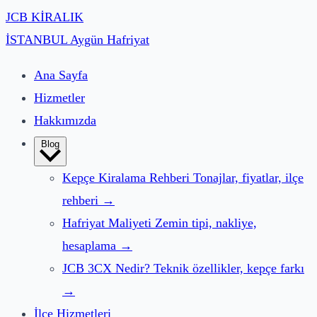
JCB
KİRALIK
İSTANBUL
Aygün Hafriyat
Ana Sayfa
Hizmetler
Hakkımızda
Blog
Kepçe Kiralama Rehberi
Tonajlar, fiyatlar, ilçe
rehberi
→
Hafriyat Maliyeti
Zemin tipi, nakliye,
hesaplama
→
JCB 3CX Nedir?
Teknik özellikler, kepçe farkı
→
İlçe Hizmetleri