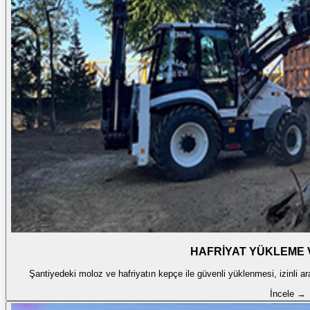
HAFRİYAT YÜKLEME 
Şantiyedeki moloz ve hafriyatın kepçe ile güvenli yüklenmesi, izinli 
İncele →