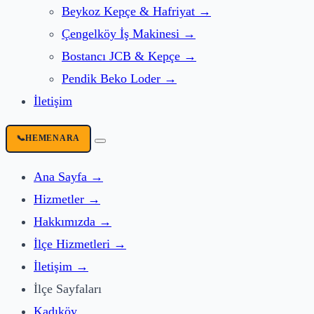
Beykoz
Kepçe & Hafriyat
→
Çengelköy
İş Makinesi
→
Bostancı
JCB & Kepçe
→
Pendik
Beko Loder
→
İletişim
📞
HEMEN
ARA
Ana Sayfa
→
Hizmetler
→
Hakkımızda
→
İlçe Hizmetleri
→
İletişim
→
İlçe Sayfaları
Kadıköy