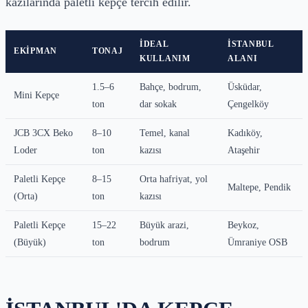
kazılarında paletli kepçe tercih edilir.
İDEAL
İSTANBUL
EKIPMAN
TONAJ
KULLANIM
ALANI
1.5–6
Bahçe, bodrum,
Üsküdar,
Mini Kepçe
ton
dar sokak
Çengelköy
JCB 3CX Beko
8–10
Temel, kanal
Kadıköy,
Loder
ton
kazısı
Ataşehir
Paletli Kepçe
8–15
Orta hafriyat, yol
Maltepe, Pendik
(Orta)
ton
kazısı
Paletli Kepçe
15–22
Büyük arazi,
Beykoz,
(Büyük)
ton
bodrum
Ümraniye OSB