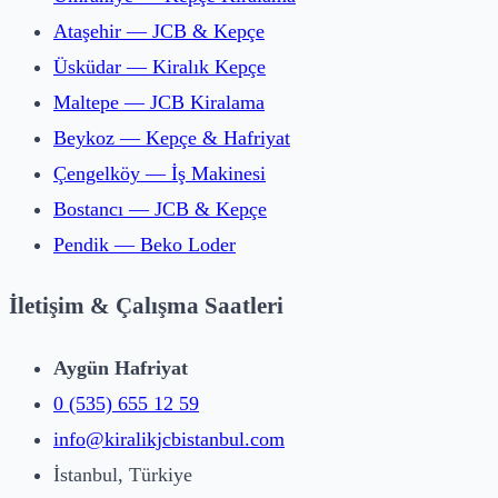
Ataşehir — JCB & Kepçe
Üsküdar — Kiralık Kepçe
Maltepe — JCB Kiralama
Beykoz — Kepçe & Hafriyat
Çengelköy — İş Makinesi
Bostancı — JCB & Kepçe
Pendik — Beko Loder
İletişim & Çalışma Saatleri
Aygün Hafriyat
0 (535) 655 12 59
info@kiralikjcbistanbul.com
İstanbul, Türkiye