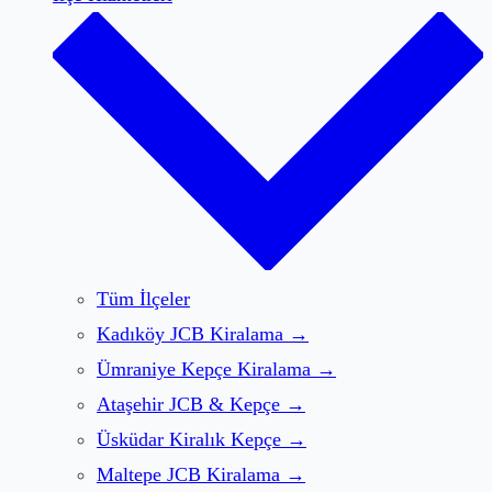
Tüm İlçeler
Kadıköy
JCB Kiralama
→
Ümraniye
Kepçe Kiralama
→
Ataşehir
JCB & Kepçe
→
Üsküdar
Kiralık Kepçe
→
Maltepe
JCB Kiralama
→