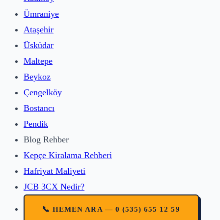
Ümraniye
Ataşehir
Üsküdar
Maltepe
Beykoz
Çengelköy
Bostancı
Pendik
Blog Rehber
Kepçe Kiralama Rehberi
Hafriyat Maliyeti
JCB 3CX Nedir?
📞 HEMEN ARA — 0 (535) 655 12 59