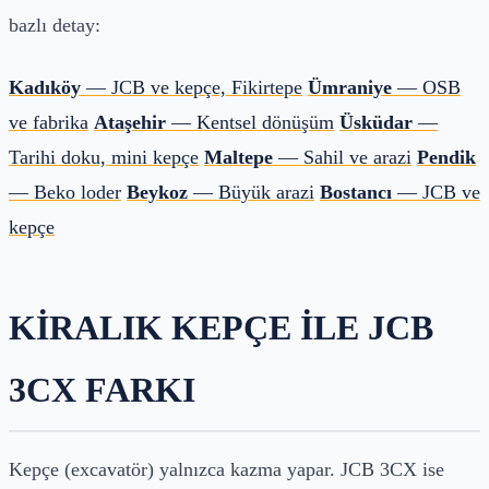
bazlı detay:
Kadıköy
— JCB ve kepçe, Fikirtepe
Ümraniye
— OSB
ve fabrika
Ataşehir
— Kentsel dönüşüm
Üsküdar
—
Tarihi doku, mini kepçe
Maltepe
— Sahil ve arazi
Pendik
— Beko loder
Beykoz
— Büyük arazi
Bostancı
— JCB ve
kepçe
KIRALIK KEPÇE ILE JCB
3CX FARKI
Kepçe (excavatör) yalnızca kazma yapar. JCB 3CX ise