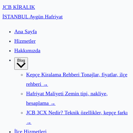
JCB
KİRALIK
İSTANBUL
Aygün Hafriyat
Ana Sayfa
Hizmetler
Hakkımızda
Blog
Kepçe Kiralama Rehberi
Tonajlar, fiyatlar, ilçe
rehberi
→
Hafriyat Maliyeti
Zemin tipi, nakliye,
hesaplama
→
JCB 3CX Nedir?
Teknik özellikler, kepçe farkı
→
İlçe Hizmetleri