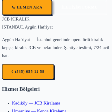
📞 HEMEN ARA
İLETIŞIM FORMU
JCB
KİRALIK
İSTANBUL
Aygün Hafriyat
Aygün Hafriyat — İstanbul genelinde operatörlü kiralık
kepçe, kiralık JCB ve beko loder. Şantiye teslimi, 7/24 acil
hat.
0 (535) 655 12 59
Hizmet Bölgeleri
Kadıköy — JCB Kiralama
Ümraniye — Kepçe Kiralama