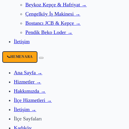
Beykoz
Kepçe & Hafriyat
→
Çengelköy
İş Makinesi
→
Bostancı
JCB & Kepçe
→
Pendik
Beko Loder
→
İletişim
📞
HEMEN
ARA
Ana Sayfa
→
Hizmetler
→
Hakkımızda
→
İlçe Hizmetleri
→
İletişim
→
İlçe Sayfaları
Kadıköy